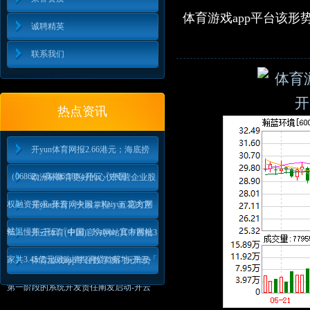
体育游戏app平台该形势
诚聘精英
联系我们
热点资讯
开yun体育网报2.66港元；海底捞
（06862）高潮6.18%-开云「中国
欧洲杯体育更好的心仪民营企业股
权融资需求-开云「中国」Kaiyun·官方网
开yun体育网火候掌捏：五花肉宜
站
低温慢煎-开云「中国」Kaiyun·官方网站
开云体育(中国)官方网站其中首批3
家共3.45亿元回购增捏再贷款落地-开云「
体育游戏app平台数字澳门元阵势
第一阶段的系统开发责任阐发启动-开云