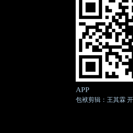
APP
包袱剪辑：王其霖 开