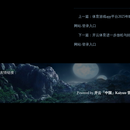
上一篇：
体育游戏app平台2025
网站-登录入口
下一篇：
开云体育进一步放松与好意
网站-登录入口
友情链接：
Powered by
开云「中国」Kaiyun