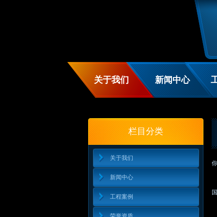
关于我们
新闻中心
栏目分类
关于我们
新闻中心
国
工程案例
荣誉资质