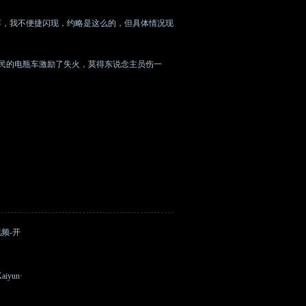
缚，我不便捷闪现，约略是这么的，但具体情况现
民的电瓶车激励了失火，莫得东说念主员伤一
频-开
yun·