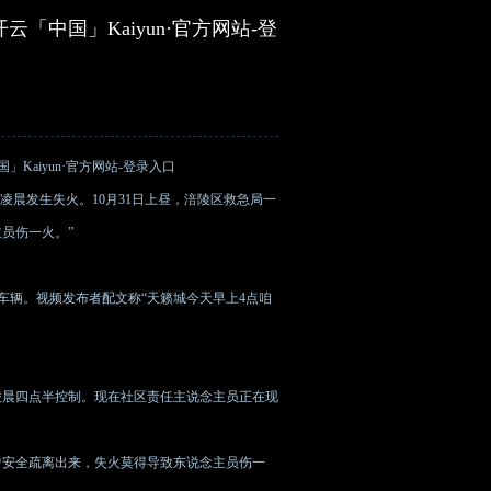
「中国」Kaiyun·官方网站-登
凌晨发生失火。10月31日上昼，涪陵区救急局一
员伤一火。”
车辆。视频发布者配文称“天籁城今天早上4点咱
，凌晨四点半控制。现在社区责任主说念主员正在现
曾安全疏离出来，失火莫得导致东说念主员伤一