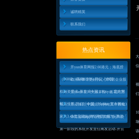
诚聘精英
联系我们
热点资讯
开yun体育网报2.66港元；海底捞
（06862）高潮6.18%-开云「中国
欧洲杯体育更好的心仪民营企业股
权融资需求-开云「中国」Kaiyun·官方网
开yun体育网火候掌捏：五花肉宜
站
低温慢煎-开云「中国」Kaiyun·官方网站
开云体育(中国)官方网站其中首批3
家共3.45亿元回购增捏再贷款落地-开云「
体育游戏app平台数字澳门元阵势
第一阶段的系统开发责任阐发启动-开云