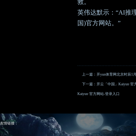
救。
英伟达默示：“AI推
国)官方网站。”
上一篇：
开yun体育网北京时辰1月
下一篇：
开云「中国」Kaiyun
Kaiyun·官方网站-登录入口
友情链接：