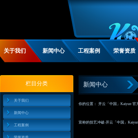
关于我们
新闻中心
工程案例
荣誉资质
栏目分类
新闻中心
关于我们
你的位置：
开云「中国」Kaiyun·
新闻中心
宣称的技艺冲破-开云「中国」Kaiyu
工程案例
荣誉资质