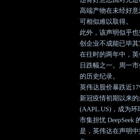
高端产物在未经好意
可相似难以取得。
此外，该声明似乎也
创企业不成能已毕其
在往时的两年中，英
日跌幅之一。周一市
的历史纪录。
英伟达股价暴跌近17%
新冠疫情初期以来的
(AAPL.US)，
市集担忧 DeepS
是，英伟达在声明中