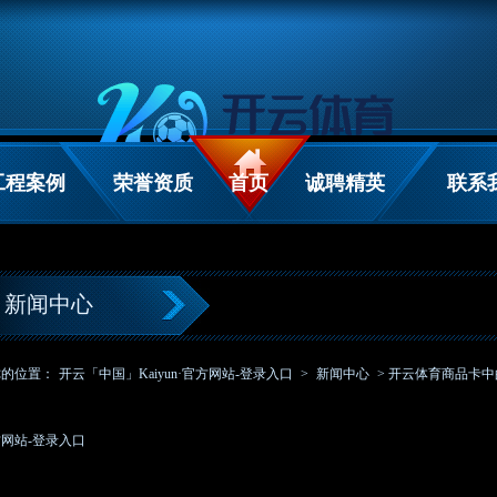
工程案例
荣誉资质
首页
诚聘精英
联系
新闻中心
你的位置：
开云「中国」Kaiyun·官方网站-登录入口
>
新闻中心
> 开云体育商品卡中的
网站-登录入口