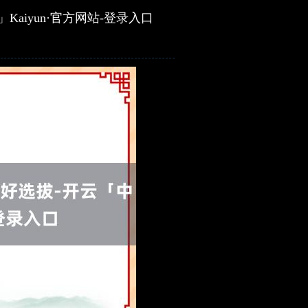
Kaiyun·官方网站-登录入口