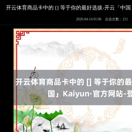
开云体育商品卡中的 [] 等于你的最好选拔-开云「中国」
2026-04-14 01:06 点击次数：211