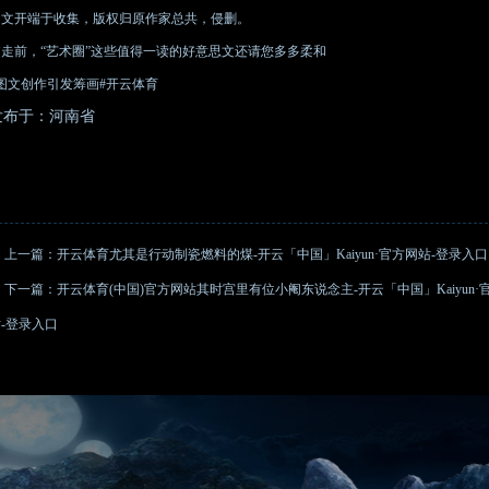
图文开端于收集，版权归原作家总共，侵删。
临走前，“艺术圈”这些值得一读的好意思文还请您多多柔和
#图文创作引发筹画#开云体育
发布于：河南省
上一篇：
开云体育尤其是行动制瓷燃料的煤-开云「中国」Kaiyun·官方网站-登录入口
下一篇：
开云体育(中国)官方网站其时宫里有位小阉东说念主-开云「中国」Kaiyun·
-登录入口