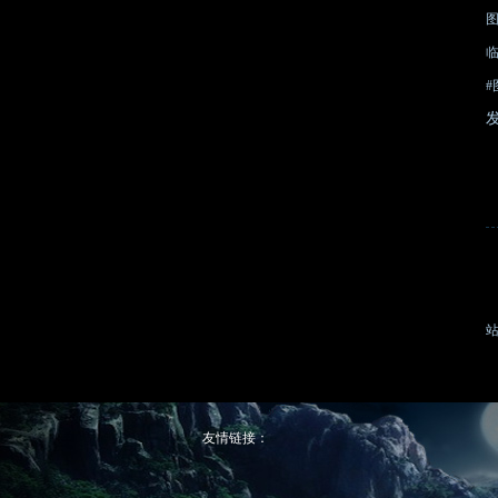
站
友情链接：