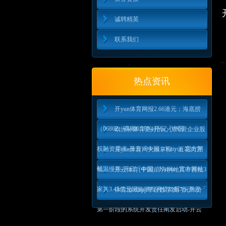
诚聘精英
联系我们
热点资讯
开yun体育网报2.66港元；海底捞
（06862）高潮6.18%-开云「中国
欧洲杯体育更好的心仪民营企业股
权融资需求-开云「中国」Kaiyun·官方网
开yun体育网火候掌捏：五花肉宜
站
低温慢煎-开云「中国」Kaiyun·官方网站
开云体育(中国)官方网站其中首批3
家共3.45亿元回购增捏再贷款落地-开云「
体育游戏app平台数字澳门元阵势
第一阶段的系统开发责任阐发启动-开云