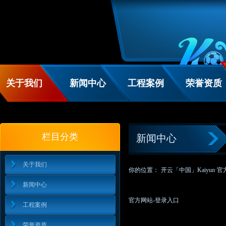
关于我们
新闻中心
工程案例
荣誉资质
栏目分类
新闻中心
关于我们
你的位置：
开云「中国」Kaiyun·
新闻中心
官方网站-登录入口
工程案例
荣誉资质