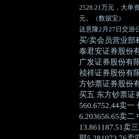
2528.21万元，大单
元。（数据宝）
达意隆2月27日交
买/卖会员营业部
泰君安证券股份有限
广发证券股份有限公
祯祥证券股份有限公
方钞票证券股份有限
买五 东方钞票
560.6752.
6.203656.
13.861187
部5.281073.7