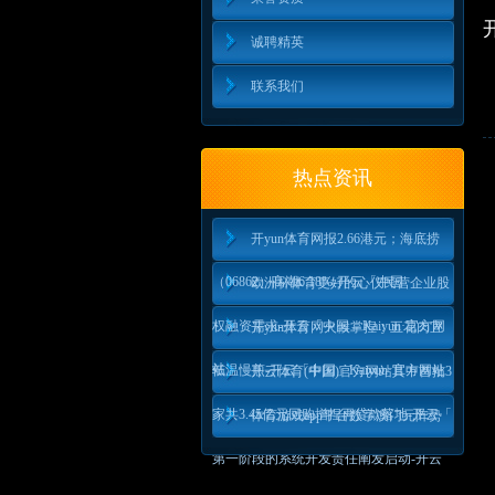
诚聘精英
联系我们
热点资讯
开yun体育网报2.66港元；海底捞
（06862）高潮6.18%-开云「中国
欧洲杯体育更好的心仪民营企业股
权融资需求-开云「中国」Kaiyun·官方网
开yun体育网火候掌捏：五花肉宜
站
低温慢煎-开云「中国」Kaiyun·官方网站
开云体育(中国)官方网站其中首批3
家共3.45亿元回购增捏再贷款落地-开云「
体育游戏app平台数字澳门元阵势
第一阶段的系统开发责任阐发启动-开云