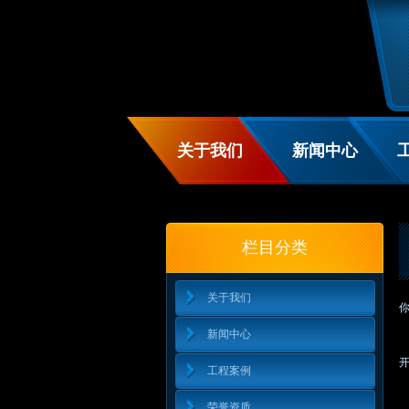
关于我们
新闻中心
栏目分类
关于我们
新闻中心
开
工程案例
荣誉资质