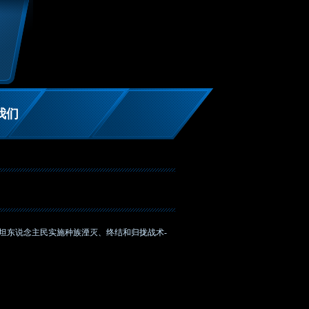
我们
斯坦东说念主民实施种族湮灭、终结和归拢战术-