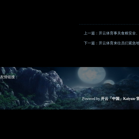
上一篇：
开云体育事关食粮安全、事
下一篇：
开云体育来往员们紧急地思
友情链接：
Powered by
开云「中国」Kaiyun