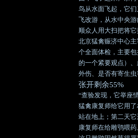
鸟从水面飞起，它们
飞改游，从水中央游
顺众人用大扫把将它
北京猛禽赈济中心主
个全面体检，主要包
的一个紧要观点）、
外伤、是否有寄生虫
张开剩余55%
“查验发现，它举座
猛禽康复师给它用了
站在地上；第二天它
康复师在给雕鸮喂药。