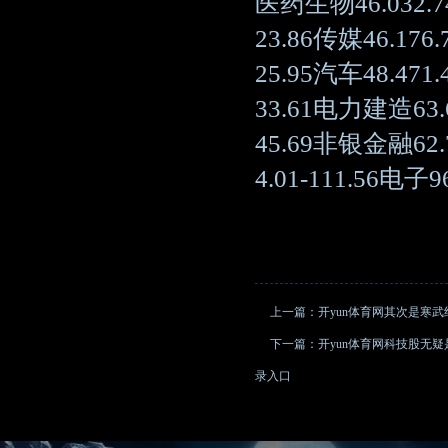
医药生物46.032.741
23.86传媒46.176.7
25.95汽车48.471.4
33.61电力建造63.606
45.69非银金融62.71
4.01-111.56电子96.
上一篇：
开yun体育网其次是寒武
下一篇：
开yun体育网科技股无疑
录入口