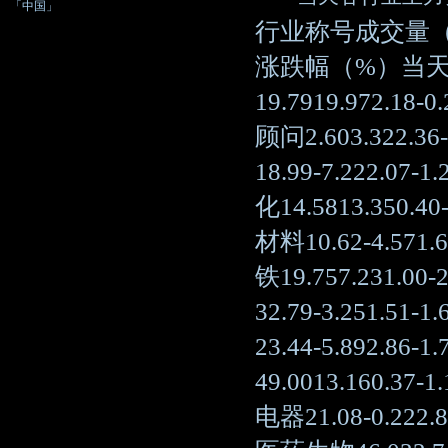
「中国」
行业称号成交量
涨跌幅（%）当
19.7919.972.18
顾问2.603.322.36
18.99-7.222.07-
化14.5813.350.4
材料10.62-4.571.6
铁19.757.231.00-
32.79-3.251.51-
23.44-5.892.86-
49.0013.160.37-
电器21.08-0.222.8