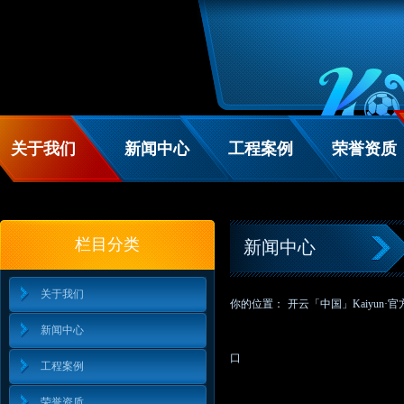
关于我们
新闻中心
工程案例
荣誉资质
栏目分类
新闻中心
关于我们
你的位置：
开云「中国」Kaiyun·
新闻中心
口
工程案例
荣誉资质